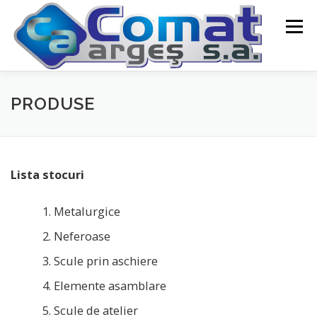
Skip
Menu
to
content
ACASA
GALERIE
PRODUSE
PRODUSE
HOTARARI AGA
CONTACT
Lista stocuri
Metalurgice
Neferoase
Scule prin aschiere
Elemente asamblare
Scule de atelier